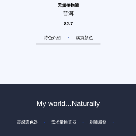
天然植物漆
普洱
82-7
特色介紹
購買顏色
My world...Naturally
靈感選色器
需求量換算器
刷漆服務