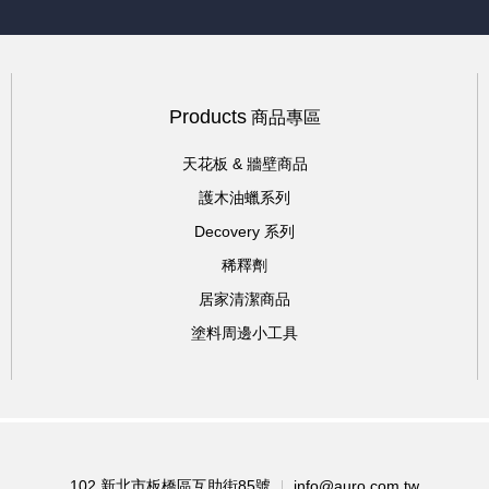
Products
商品專區
天花板 & 牆壁商品
護木油蠟系列
Decovery 系列
稀釋劑
居家清潔商品
塗料周邊小工具
102 新北市板橋區互助街85號
info@auro.com.tw