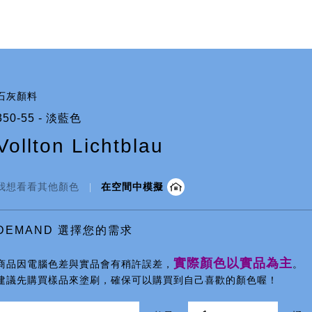
商品總覽
石灰顏料
350-55 - 淡藍色
Vollton Lichtblau
我想看看其他顏色
在空間中模擬
DEMAND 選擇您的需求
實際顏色以實品為主
商品因電腦色差與實品會有稍許誤差，
。
建議先購買樣品來塗刷，確保可以購買到自己喜歡的顏色喔！