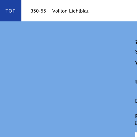
TOP
350-55
Vollton Lichtblau
color