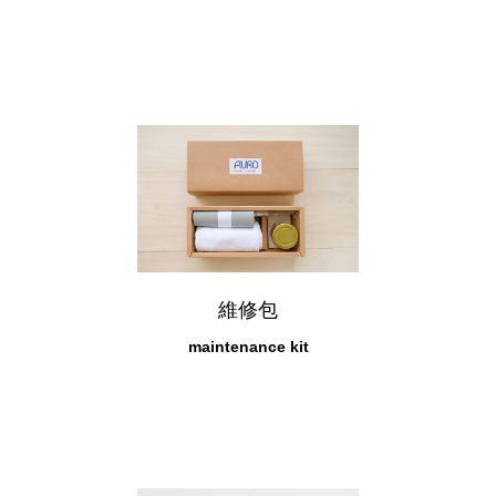
維修包
maintenance kit