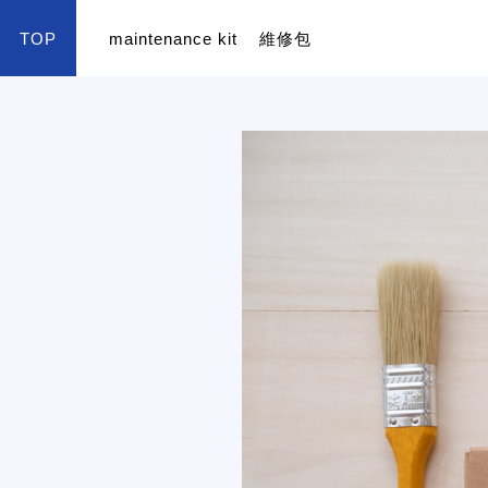
TOP
maintenance kit
維修包
color